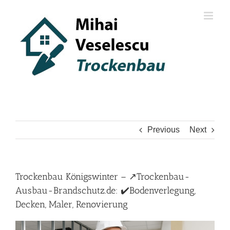
Skip
to
content
Previous
Next
Trockenbau Königswinter – ↗️Trockenbau-
Ausbau-Brandschutz.de: ✔️Bodenverlegung,
Decken, Maler, Renovierung