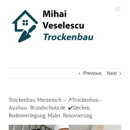
Skip
to
content
Previous
Next
Trockenbau Merzenich – ↗️Trockenbau-
Ausbau-Brandschutz.de: ✔️Decken,
Bodenverlegung, Maler, Renovierung