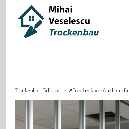
Skip
to
content
Trockenbau Erftstadt – ↗️Trockenbau-Ausbau-Bra