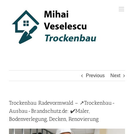
Skip
to
content
Previous
Next
Trockenbau Radevormwald – ↗️Trockenbau-
Ausbau-Brandschutz.de: ✔️Maler,
Bodenverlegung, Decken, Renovierung