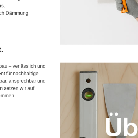
is.
rch Dämmung.
.
bau – verlässlich und
t für nachhaltige
fbar, ansprechbar und
n setzen wir auf
kommen.