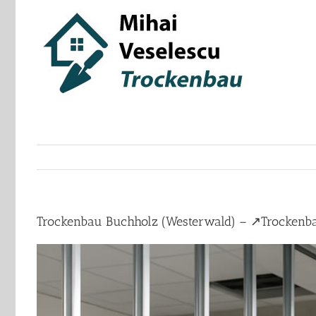
Skip
to
content
Trockenbau Buchholz (Westerwald) – ↗️Trockenb