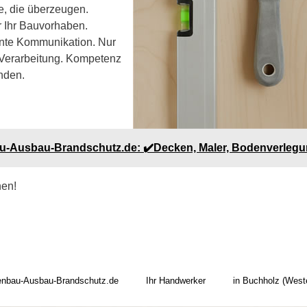
e, die überzeugen.
r Ihr Bauvorhaben.
rente Kommunikation. Nur
e Verarbeitung. Kompetenz
nden.
u-Ausbau-Brandschutz.de: ✔️Decken, Maler, Bodenverleg
hen!
enbau-Ausbau-Brandschutz.de
Ihr Handwerker
in Buchholz (West