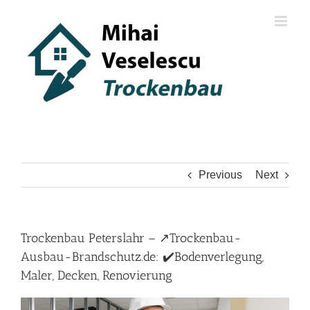
Skip
to
content
Previous
Next
Trockenbau Peterslahr – ↗️Trockenbau-
Ausbau-Brandschutz.de: ✔️Bodenverlegung,
Maler, Decken, Renovierung