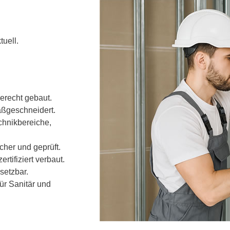
tuell.
recht gebaut.
aßgeschneidert.
chnikbereiche,
cher und geprüft.
tifiziert verbaut.
setzbar.
ür Sanitär und