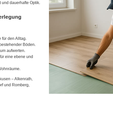
 und dauerhafte Optik.
erlegung
für den Alltag.
 bestehender Böden.
aum aufwerten.
für eine ebene und
e Wohnräume.
kusen – Alkenrath,
orf und Romberg,