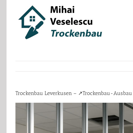
Skip
to
content
Trockenbau Leverkusen – ↗️Trockenbau-Ausbau-B