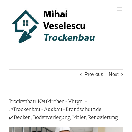
Skip
to
content
Previous
Next
Trockenbau Neukirchen-Vluyn –
↗️Trockenbau-Ausbau-Brandschutz.de:
✔️Decken, Bodenverlegung, Maler, Renovierung