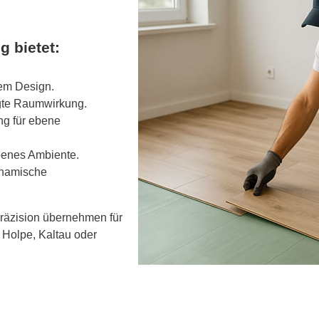
g bietet:
em Design.
egte Raumwirkung.
ng für ebene
benes Ambiente.
ynamische
Präzision übernehmen für
 Holpe, Kaltau oder