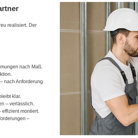
rtner
eu realisiert. Der
ämmungen nach Maß.
ktion.
– nach Anforderung
eibt klar.
 – verlässlich.
ffizient montiert.
nforderungen –