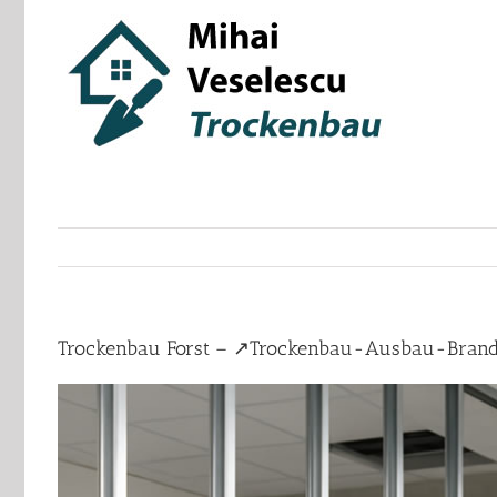
Skip
to
content
Trockenbau Forst – ↗️Trockenbau-Ausbau-Brandsc