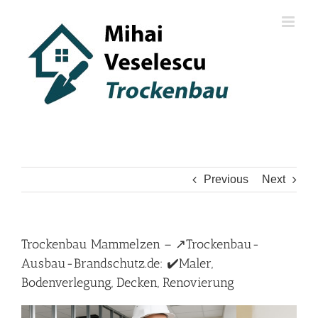
Skip
to
content
Previous
Next
Trockenbau Mammelzen – ↗️Trockenbau-
Ausbau-Brandschutz.de: ✔️Maler,
Bodenverlegung, Decken, Renovierung