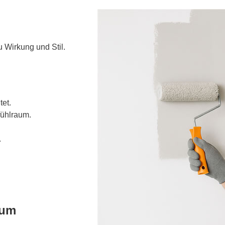
 Wirkung und Stil.
tet.
fühlraum.
.
aum