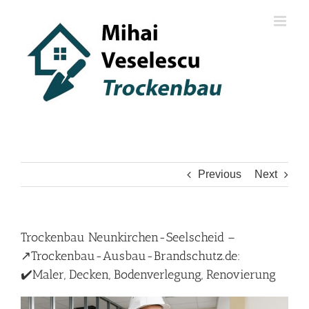
Skip
to
content
Previous
Next
Trockenbau Neunkirchen-Seelscheid –
↗️Trockenbau-Ausbau-Brandschutz.de:
✔️Maler, Decken, Bodenverlegung, Renovierung