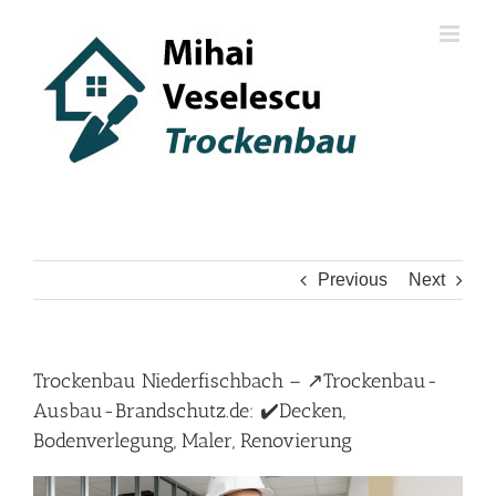
Skip
to
content
Previous
Next
Trockenbau Niederfischbach – ↗️Trockenbau-
Ausbau-Brandschutz.de: ✔️Decken,
Bodenverlegung, Maler, Renovierung