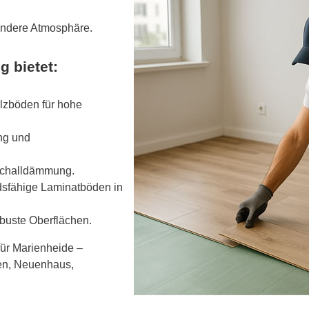
ondere Atmosphäre.
g bietet:
olzböden für hohe
ng und
tschalldämmung.
dsfähige Laminatböden in
buste Oberflächen.
für Marienheide –
en, Neuenhaus,