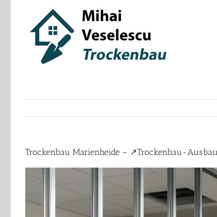
Skip
to
content
Trockenbau Marienheide – ↗️Trockenbau-Ausbau-