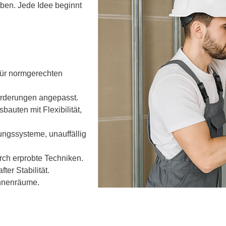
aben. Jede Idee beginnt
für normgerechten
orderungen angepasst.
bauten mit Flexibilität,
ungssysteme, unauffällig
ch erprobte Techniken.
er Stabilität.
Innenräume.